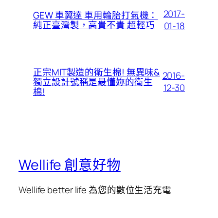
2017-
GEW 車翼達 車用輪胎打氣機：
純正臺灣製，高貴不貴 超輕巧
01-18
正宗MIT製造的衛生棉! 無異味&
2016-
獨立設計號稱是最懂妳的衛生
12-30
棉!
Wellife 創意好物
Wellife better life 為您的數位生活充電