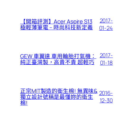
2017-
【開箱評測】Acer Aspire S13
極輕薄筆電 – 時尚科技新定義
01-24
2017-
GEW 車翼達 車用輪胎打氣機：
純正臺灣製，高貴不貴 超輕巧
01-18
正宗MIT製造的衛生棉! 無異味&
2016-
獨立設計號稱是最懂妳的衛生
12-30
棉!