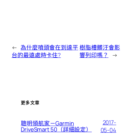
←
為什麼噴頭會在到達平
樹脂槽髒汙會影
台的最遠處時卡住?
響列印嗎？
→
更多文章
2017-
聰明領航家－Garmin
DriveSmart 50（詳細設定）
05-04