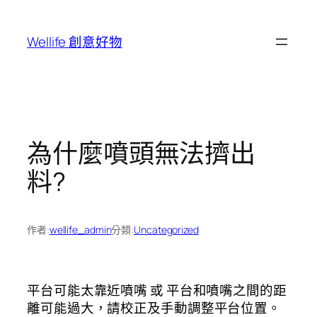
跳
至
Wellife 創意好物
主
要
內
容
為什麼噴頭無法擠出
料?
作者:
wellife_admin
分類:
Uncategorized
平台可能太靠近噴嘴 或 平台和噴嘴之間的距
離可能過大，請校正及手動調整平台位置。