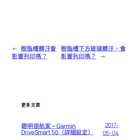
←
樹脂槽髒汙會
樹脂槽下方玻璃髒汙，會
影響列印嗎？
影響列印嗎？
→
更多文章
2017-
聰明領航家－Garmin
DriveSmart 50（詳細設定）
05-04