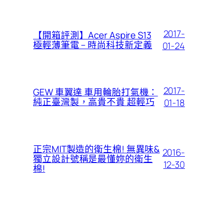
2017-
【開箱評測】Acer Aspire S13
極輕薄筆電 – 時尚科技新定義
01-24
2017-
GEW 車翼達 車用輪胎打氣機：
純正臺灣製，高貴不貴 超輕巧
01-18
正宗MIT製造的衛生棉! 無異味&
2016-
獨立設計號稱是最懂妳的衛生
12-30
棉!