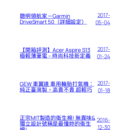
2017-
聰明領航家－Garmin
DriveSmart 50（詳細設定）
05-04
2017-
【開箱評測】Acer Aspire S13
極輕薄筆電 – 時尚科技新定義
01-24
2017-
GEW 車翼達 車用輪胎打氣機：
純正臺灣製，高貴不貴 超輕巧
01-18
正宗MIT製造的衛生棉! 無異味&
2016-
獨立設計號稱是最懂妳的衛生
12-30
棉!