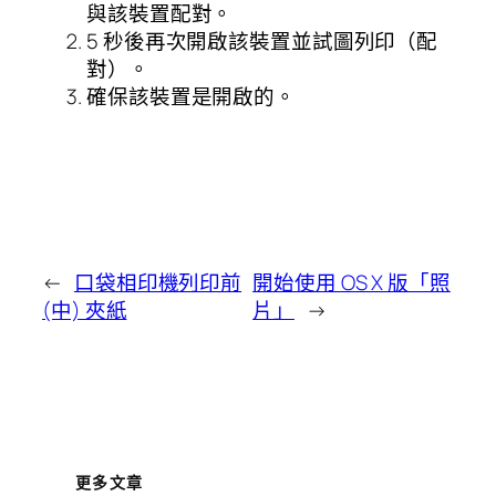
與該裝置配對。
5 秒後再次開啟該裝置並試圖列印（配
對）。
確保該裝置是開啟的。
←
口袋相印機列印前
開始使用 OS X 版「照
(中) 夾紙
片」
→
更多文章