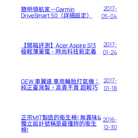
2017-
聰明領航家－Garmin
DriveSmart 50（詳細設定）
05-04
2017-
【開箱評測】Acer Aspire S13
極輕薄筆電 – 時尚科技新定義
01-24
2017-
GEW 車翼達 車用輪胎打氣機：
純正臺灣製，高貴不貴 超輕巧
01-18
正宗MIT製造的衛生棉! 無異味&
2016-
獨立設計號稱是最懂妳的衛生
12-30
棉!