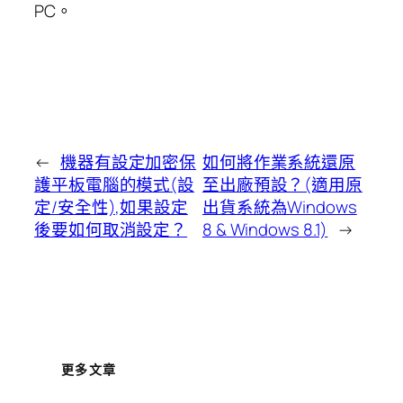
PC。
←
機器有設定加密保
如何將作業系統還原
護平板電腦的模式(設
至出廠預設？(適用原
定/安全性),如果設定
出貨系統為Windows
後要如何取消設定？
8 & Windows 8.1)
→
更多文章