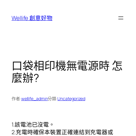
跳
至
Wellife 創意好物
主
要
內
容
口袋相印機無電源時 怎
麼辦?
作者:
wellife_admin
分類:
Uncategorized
1.該電池已沒電。
2.充電時確保本裝置正確連結到充電器或