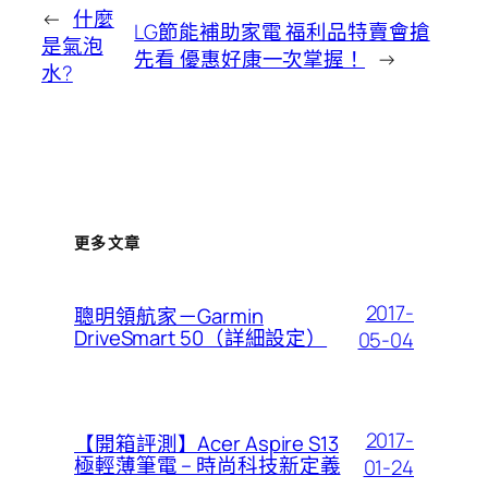
←
什麼
LG節能補助家電 福利品特賣會搶
是氣泡
先看 優惠好康一次掌握！
→
水?
更多文章
2017-
聰明領航家－Garmin
DriveSmart 50（詳細設定）
05-04
2017-
【開箱評測】Acer Aspire S13
極輕薄筆電 – 時尚科技新定義
01-24