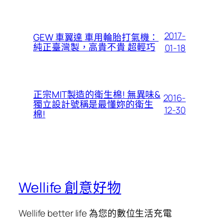
2017-
GEW 車翼達 車用輪胎打氣機：
純正臺灣製，高貴不貴 超輕巧
01-18
正宗MIT製造的衛生棉! 無異味&
2016-
獨立設計號稱是最懂妳的衛生
12-30
棉!
Wellife 創意好物
Wellife better life 為您的數位生活充電