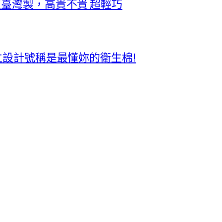
正臺灣製，高貴不貴 超輕巧
獨立設計號稱是最懂妳的衛生棉!