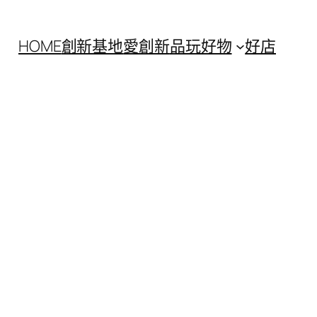
HOME
創新基地
愛創新
品玩好物
好店