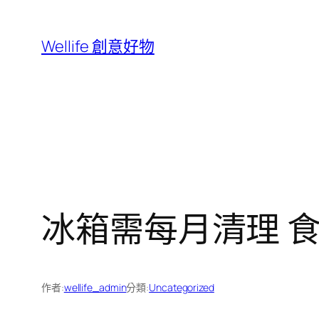
跳
至
Wellife 創意好物
主
要
內
容
冰箱需每月清理 
作者:
wellife_admin
分類:
Uncategorized