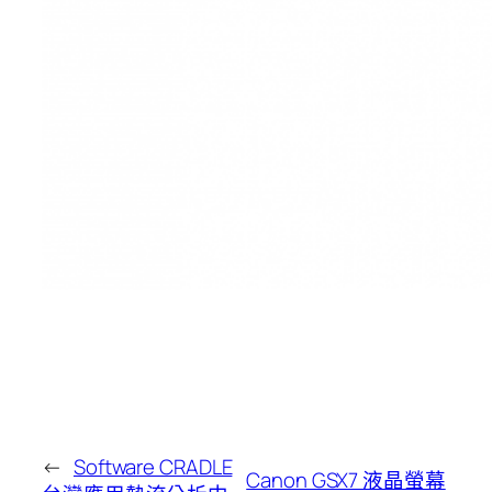
←
Software CRADLE
Canon GSX7 液晶螢幕