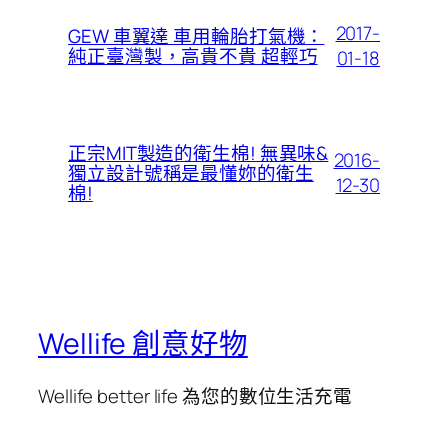
2017-
GEW 車翼達 車用輪胎打氣機：
純正臺灣製，高貴不貴 超輕巧
01-18
正宗MIT製造的衛生棉! 無異味&
2016-
獨立設計號稱是最懂妳的衛生
12-30
棉!
Wellife 創意好物
Wellife better life 為您的數位生活充電