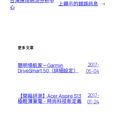
台灣應用熱流分析中
上顯示的錯誤訊息
→
心
更多文章
2017-
聰明領航家－Garmin
DriveSmart 50（詳細設定）
05-04
2017-
【開箱評測】Acer Aspire S13
極輕薄筆電 – 時尚科技新定義
01-24