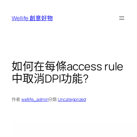
跳
至
Wellife 創意好物
主
要
內
容
如何在每條access rule
中取消DPI功能?
作者:
wellife_admin
分類:
Uncategorized