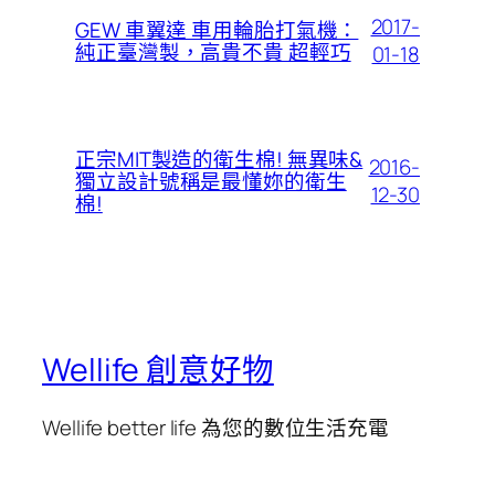
2017-
GEW 車翼達 車用輪胎打氣機：
純正臺灣製，高貴不貴 超輕巧
01-18
正宗MIT製造的衛生棉! 無異味&
2016-
獨立設計號稱是最懂妳的衛生
12-30
棉!
Wellife 創意好物
Wellife better life 為您的數位生活充電