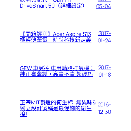
DriveSmart 50（詳細設定）
05-04
2017-
【開箱評測】Acer Aspire S13
極輕薄筆電 – 時尚科技新定義
01-24
2017-
GEW 車翼達 車用輪胎打氣機：
純正臺灣製，高貴不貴 超輕巧
01-18
正宗MIT製造的衛生棉! 無異味&
2016-
獨立設計號稱是最懂妳的衛生
12-30
棉!