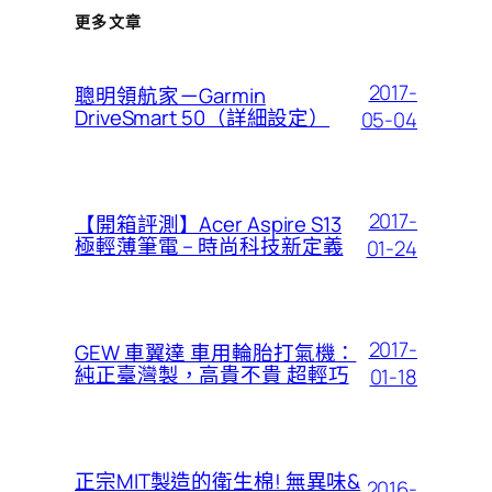
更多文章
2017-
聰明領航家－Garmin
DriveSmart 50（詳細設定）
05-04
2017-
【開箱評測】Acer Aspire S13
極輕薄筆電 – 時尚科技新定義
01-24
2017-
GEW 車翼達 車用輪胎打氣機：
純正臺灣製，高貴不貴 超輕巧
01-18
正宗MIT製造的衛生棉! 無異味&
2016-