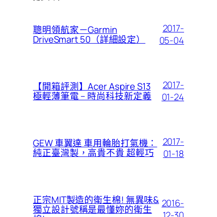
2017-
聰明領航家－Garmin
DriveSmart 50（詳細設定）
05-04
2017-
【開箱評測】Acer Aspire S13
極輕薄筆電 – 時尚科技新定義
01-24
2017-
GEW 車翼達 車用輪胎打氣機：
純正臺灣製，高貴不貴 超輕巧
01-18
正宗MIT製造的衛生棉! 無異味&
2016-
獨立設計號稱是最懂妳的衛生
12-30