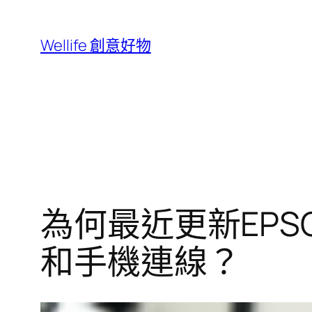
跳
至
Wellife 創意好物
主
要
內
容
為何最近更新EPS
和手機連線？