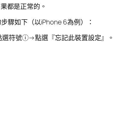
其結果都是正常的。
如下（以iPhone 6為例）：
→點選符號ⓘ→點選『忘記此裝置設定』。