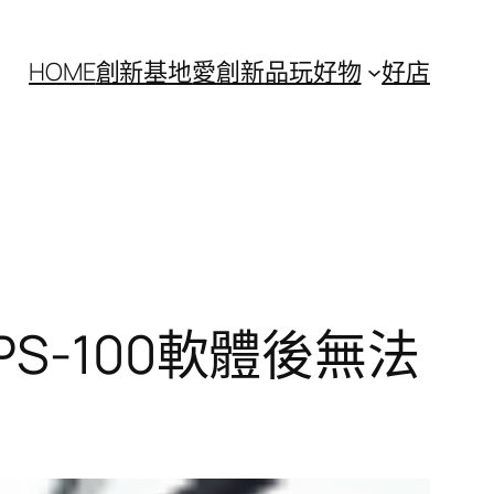
HOME
創新基地
愛創新
品玩好物
好店
S-100軟體後無法