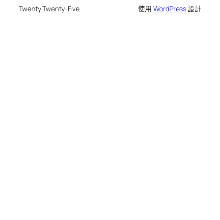
Twenty Twenty-Five
使用
WordPress
設計