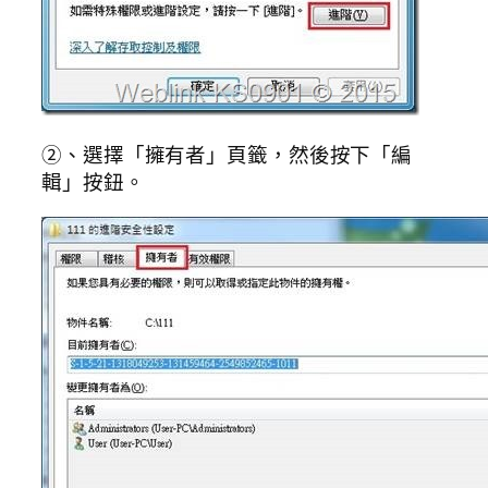
②、選擇「擁有者」頁籤，然後按下「編
輯」按鈕。