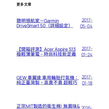
更多文章
2017-
聰明領航家－Garmin
DriveSmart 50（詳細設定）
05-04
2017-
【開箱評測】Acer Aspire S13
極輕薄筆電 – 時尚科技新定義
01-24
2017-
GEW 車翼達 車用輪胎打氣機：
純正臺灣製，高貴不貴 超輕巧
01-18
正宗MIT製造的衛生棉! 無異味&
2016-