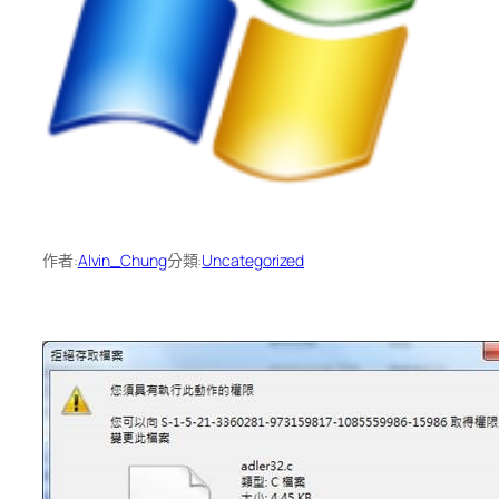
作者:
Alvin_Chung
分類:
Uncategorized