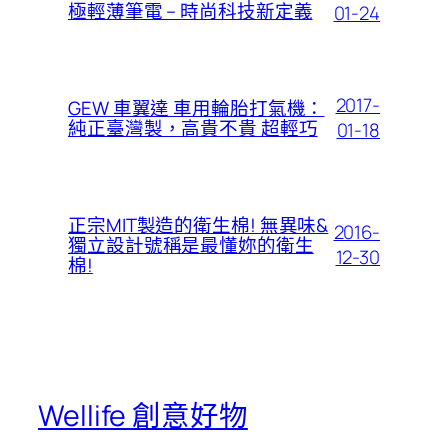
極輕薄筆電 – 時尚科技新定義
01-24
2017-
GEW 車翼達 車用輪胎打氣機：
純正臺灣製，高貴不貴 超輕巧
01-18
正宗MIT製造的衛生棉! 無異味&
2016-
獨立設計號稱是最懂妳的衛生
12-30
棉!
Wellife 創意好物