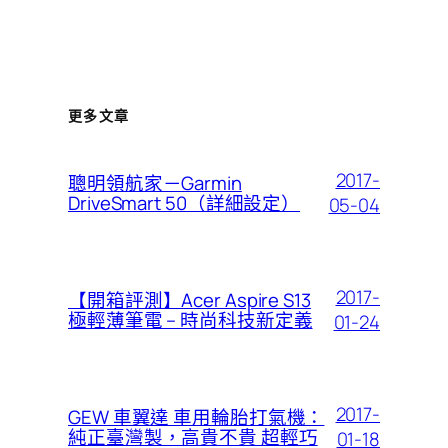
更多文章
2017-
聰明領航家－Garmin
DriveSmart 50（詳細設定）
05-04
2017-
【開箱評測】Acer Aspire S13
極輕薄筆電 – 時尚科技新定義
01-24
2017-
GEW 車翼達 車用輪胎打氣機：
純正臺灣製，高貴不貴 超輕巧
01-18