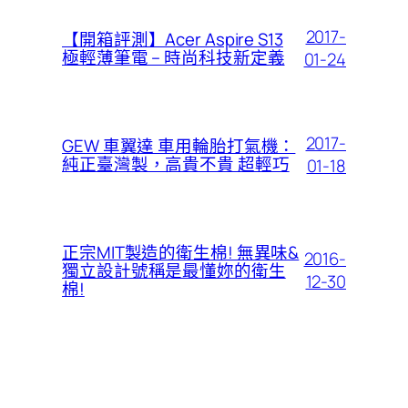
2017-
【開箱評測】Acer Aspire S13
極輕薄筆電 – 時尚科技新定義
01-24
2017-
GEW 車翼達 車用輪胎打氣機：
純正臺灣製，高貴不貴 超輕巧
01-18
正宗MIT製造的衛生棉! 無異味&
2016-
獨立設計號稱是最懂妳的衛生
12-30
棉!