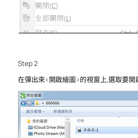
Step 2
在彈出來<開啟繪圖>的視窗上,選取要開啟檔案的位