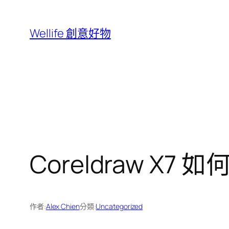
跳
至
Wellife 創意好物
主
要
內
容
Coreldraw X7 如
作者:
Alex Chien
分類:
Uncategorized