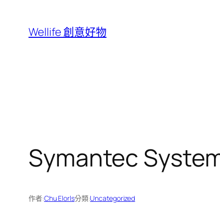
跳
至
Wellife 創意好物
主
要
內
容
Symantec System
作者:
Chu Elorls
分類:
Uncategorized