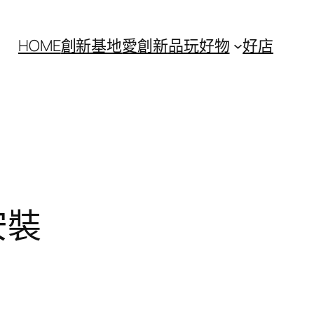
HOME
創新基地
愛創新
品玩好物
好店
 安裝