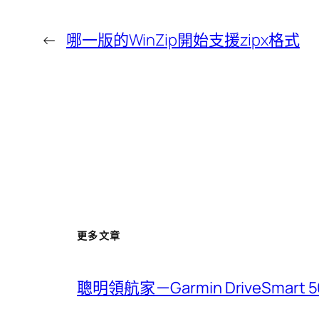
←
哪一版的WinZip開始支援zipx格式
更多文章
聰明領航家－Garmin DriveSmar