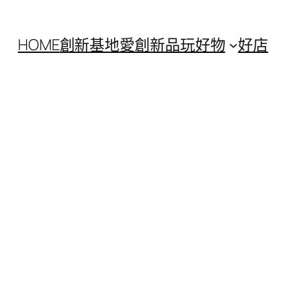
HOME
創新基地
愛創新
品玩好物
好店