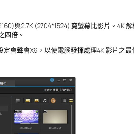
0)與2.7K (2704*1524) 寬螢幕比影片。4K
) 之四倍。
設定會聲會X6，以使電腦發揮處理4K 影片之