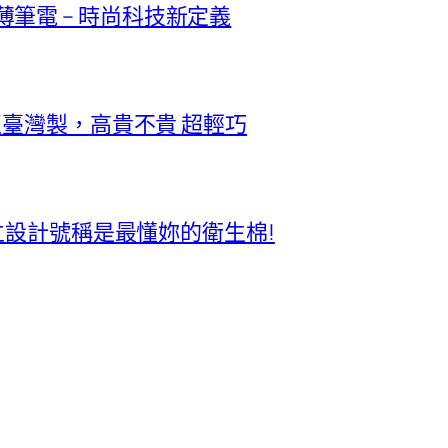
極輕薄筆電 – 時尚科技新定義
正臺灣製，高貴不貴 超輕巧
獨立設計號稱是最懂妳的衛生棉!