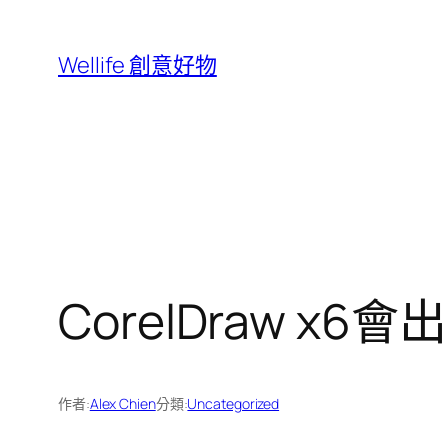
跳
至
Wellife 創意好物
主
要
內
容
CorelDraw x
作者:
Alex Chien
分類:
Uncategorized