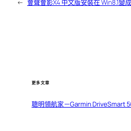
←
會聲會影X4 中文版安裝在 Win8.1
更多文章
聰明領航家－Garmin DriveSmar