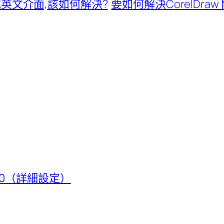
變成英文介面,該如何解決?
要如何解決CorelDr
t 50（詳細設定）