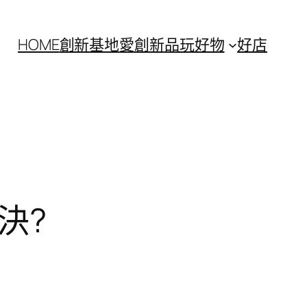
HOME
創新基地
愛創新
品玩好物
好店
決?