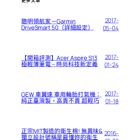
更多文章
2017-
聰明領航家－Garmin
DriveSmart 50（詳細設定）
05-04
2017-
【開箱評測】Acer Aspire S13
極輕薄筆電 – 時尚科技新定義
01-24
2017-
GEW 車翼達 車用輪胎打氣機：
純正臺灣製，高貴不貴 超輕巧
01-18
正宗MIT製造的衛生棉! 無異味&
2016-
獨立設計號稱是最懂妳的衛生