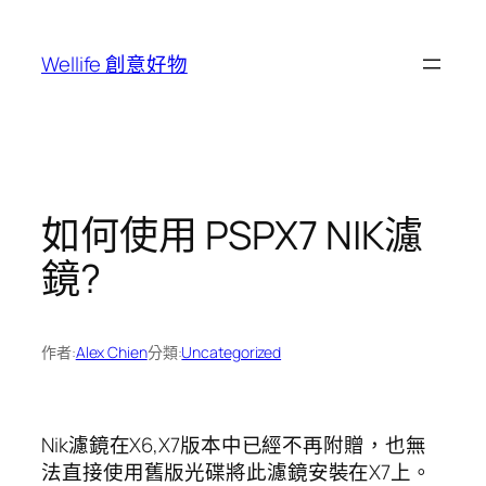
跳
至
Wellife 創意好物
主
要
內
容
如何使用 PSPX7 NIK濾
鏡?
作者:
Alex Chien
分類:
Uncategorized
Nik濾鏡在X6,X7版本中已經不再附贈，也無
法直接使用舊版光碟將此濾鏡安裝在X7上。