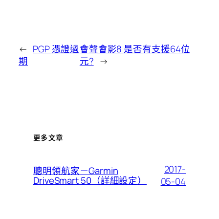
←
PGP 憑證過
會聲會影8 是否有支援64位
期
元?
→
更多文章
2017-
聰明領航家－Garmin
DriveSmart 50（詳細設定）
05-04