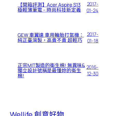
2017-
【開箱評測】Acer Aspire S13
極輕薄筆電 – 時尚科技新定義
01-24
2017-
GEW 車翼達 車用輪胎打氣機：
純正臺灣製，高貴不貴 超輕巧
01-18
正宗MIT製造的衛生棉! 無異味&
2016-
獨立設計號稱是最懂妳的衛生
12-30
棉!
Wellife 創意好物