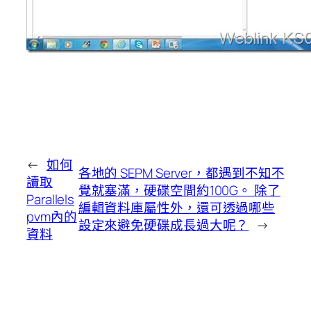
←
如何
各地的 SEPM Server，都遇到不知不
讀取
覺就塞滿，硬碟空間約100G。 除了
Parallels
編輯資料庫屬性外，還可透過哪些
pvm內的
設定來避免硬碟成長過大呢？
→
資料