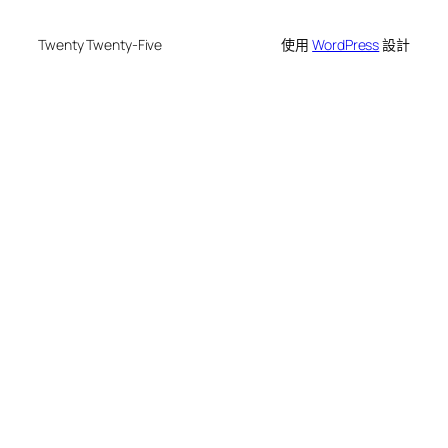
Twenty Twenty-Five
使用
WordPress
設計