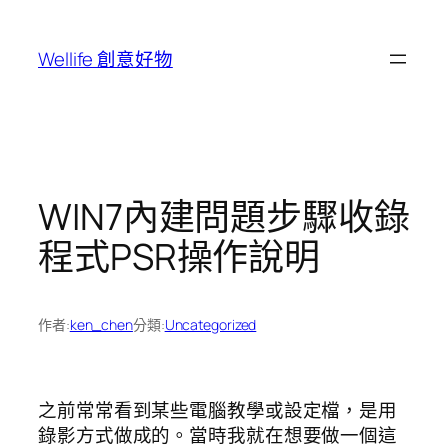
跳
至
Wellife 創意好物
主
要
內
容
WIN7內建問題步驟收錄
程式PSR操作說明
作者:
ken_chen
分類:
Uncategorized
之前常常看到某些電腦教學或設定檔，是用
錄影方式做成的。當時我就在想要做一個這