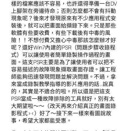
樣的檔案應該不容易，也許還得準備一台DV
上腳架在旁邊待命；否則怎麼都不會有抖動
現象呢？後來才發現原來有不少應用程式安
裝後，就可以把畫面給擷錄下來。只是那些
軟體有些要收費，有些下載後有中毒的風
險！！不想付費又擔心中毒那該怎麼辦才好
呢？還好Win7內建的PSR（問題步驟收錄程
式）可以讓使用者簡單錄製操作過程的畫
面。這支PSR主要是為了讓使用者可以把不
容易描述的故障現象擷取畫面存證。讓工程
師能夠迅速發現問題並解決問題。不過，拿
來當成錄製教學指導的影片應用的話…說真
的，其實是不適合的啦。所以還是把這支
PSR當成一種故障排除的工具就好，別有太
大期望啦～～（改天再來介紹真正的畫面錄
影程式><）好了～接下來一樣來看圖說故
事，希望大家都能受惠。