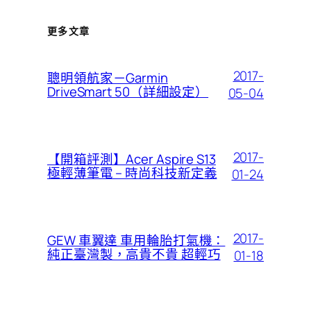
更多文章
2017-
聰明領航家－Garmin
DriveSmart 50（詳細設定）
05-04
2017-
【開箱評測】Acer Aspire S13
極輕薄筆電 – 時尚科技新定義
01-24
2017-
GEW 車翼達 車用輪胎打氣機：
純正臺灣製，高貴不貴 超輕巧
01-18