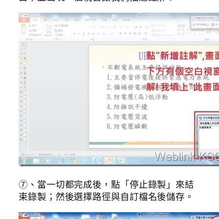
⑦、當一切都完成後，點「停止錄製」來結
束錄製；然後選擇路徑與自訂檔名後儲存。