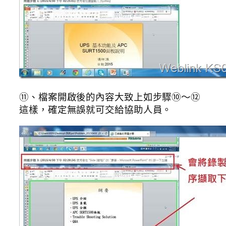
⑪、檔案開啟後的內容大致上如步驟⑩～⑫
這樣，確定無誤就可交給協助人員。