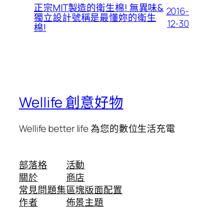
正宗MIT製造的衛生棉! 無異味&
2016-
獨立設計號稱是最懂妳的衛生
12-30
棉!
Wellife 創意好物
Wellife better life 為您的數位生活充電
部落格
活動
關於
商店
常見問題集
區塊版面配置
作者
佈景主題