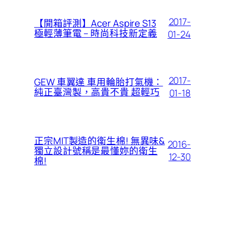
2017-
【開箱評測】Acer Aspire S13
極輕薄筆電 – 時尚科技新定義
01-24
2017-
GEW 車翼達 車用輪胎打氣機：
純正臺灣製，高貴不貴 超輕巧
01-18
正宗MIT製造的衛生棉! 無異味&
2016-
獨立設計號稱是最懂妳的衛生
12-30
棉!