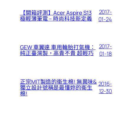
2017-
【開箱評測】Acer Aspire S13
極輕薄筆電 – 時尚科技新定義
01-24
2017-
GEW 車翼達 車用輪胎打氣機：
純正臺灣製，高貴不貴 超輕巧
01-18
正宗MIT製造的衛生棉! 無異味&
2016-
獨立設計號稱是最懂妳的衛生
12-30
棉!