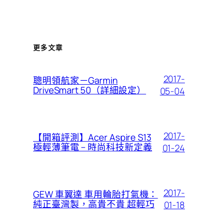
更多文章
2017-
聰明領航家－Garmin
DriveSmart 50（詳細設定）
05-04
2017-
【開箱評測】Acer Aspire S13
極輕薄筆電 – 時尚科技新定義
01-24
2017-
GEW 車翼達 車用輪胎打氣機：
純正臺灣製，高貴不貴 超輕巧
01-18