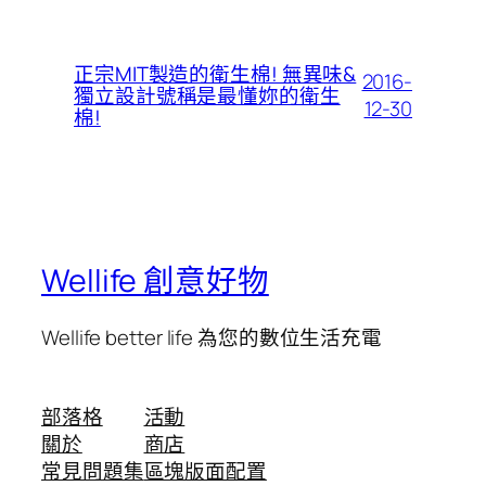
正宗MIT製造的衛生棉! 無異味&
2016-
獨立設計號稱是最懂妳的衛生
12-30
棉!
Wellife 創意好物
Wellife better life 為您的數位生活充電
部落格
活動
關於
商店
常見問題集
區塊版面配置