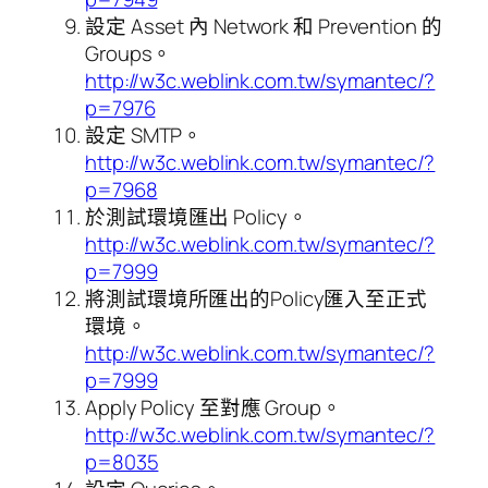
設定 Asset 內 Network 和 Prevention 的
Groups。
http://w3c.weblink.com.tw/symantec/?
p=7976
設定 SMTP。
http://w3c.weblink.com.tw/symantec/?
p=7968
於測試環境匯出 Policy。
http://w3c.weblink.com.tw/symantec/?
p=7999
將測試環境所匯出的Policy匯入至正式
環境。
http://w3c.weblink.com.tw/symantec/?
p=7999
Apply Policy 至對應 Group。
http://w3c.weblink.com.tw/symantec/?
p=8035