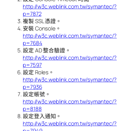
http://w3c.weblink.com.tw/symantec/?
p=7872
複製 SSL 憑證。
安裝 Console。
http://w3c.weblink.com.tw/symantec/?
p=7684
設定 AD 整合驗證。
http://w3c.weblink.com.tw/symantec/?
p=7597
設定 Roles。
http://w3c.weblink.com.tw/symantec/?
p=7936
設定帳號。
http://w3c.weblink.com.tw/symantec/?
p=8188
設定登入通知。
http://w3c.weblink.com.tw/symantec/?
p=7949