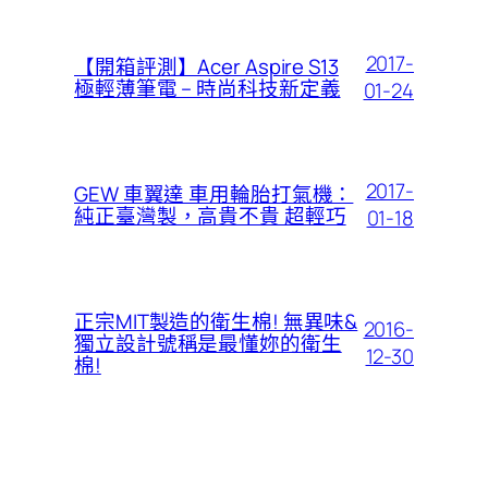
2017-
【開箱評測】Acer Aspire S13
極輕薄筆電 – 時尚科技新定義
01-24
2017-
GEW 車翼達 車用輪胎打氣機：
純正臺灣製，高貴不貴 超輕巧
01-18
正宗MIT製造的衛生棉! 無異味&
2016-
獨立設計號稱是最懂妳的衛生
12-30
棉!