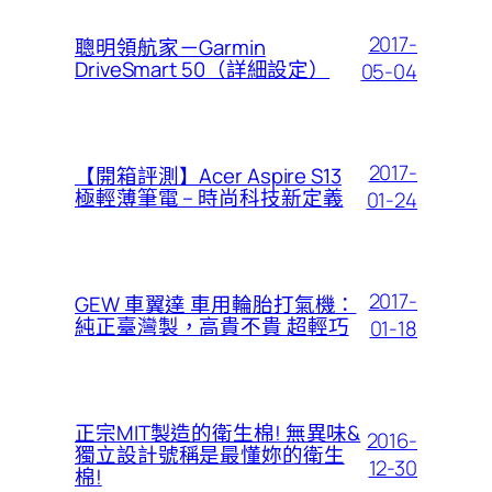
2017-
聰明領航家－Garmin
DriveSmart 50（詳細設定）
05-04
2017-
【開箱評測】Acer Aspire S13
極輕薄筆電 – 時尚科技新定義
01-24
2017-
GEW 車翼達 車用輪胎打氣機：
純正臺灣製，高貴不貴 超輕巧
01-18
正宗MIT製造的衛生棉! 無異味&
2016-
獨立設計號稱是最懂妳的衛生
12-30
棉!