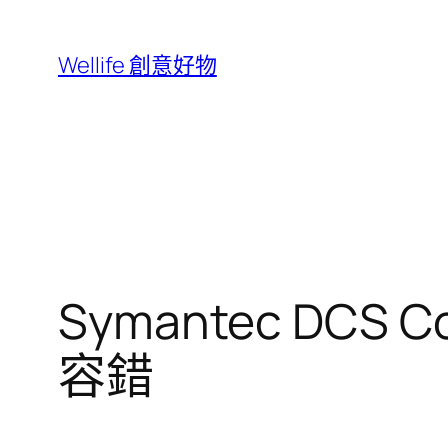
跳
至
Wellife 創意好物
主
要
內
容
Symantec DCS
容錯