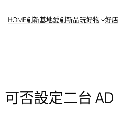
HOME
創新基地
愛創新
品玩好物
好店
 驗證，可否設定二台 AD