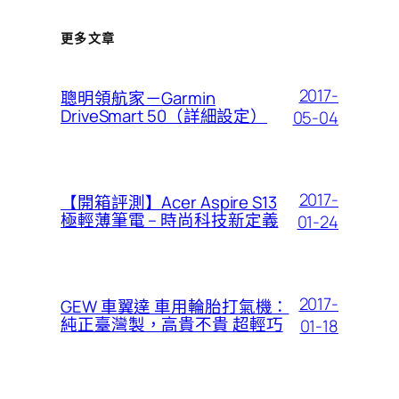
更多文章
2017-
聰明領航家－Garmin
DriveSmart 50（詳細設定）
05-04
2017-
【開箱評測】Acer Aspire S13
極輕薄筆電 – 時尚科技新定義
01-24
2017-
GEW 車翼達 車用輪胎打氣機：
純正臺灣製，高貴不貴 超輕巧
01-18