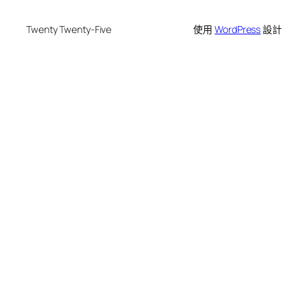
Twenty Twenty-Five
使用
WordPress
設計