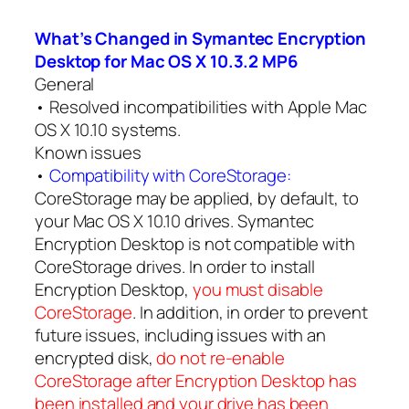
What’s Changed in Symantec Encryption
Desktop for Mac OS X 10.3.2 MP6
General
• Resolved incompatibilities with Apple Mac
OS X 10.10 systems.
Known issues
•
Compatibility with CoreStorage:
CoreStorage may be applied, by default, to
your Mac OS X 10.10 drives. Symantec
Encryption Desktop is not compatible with
CoreStorage drives. In order to install
Encryption Desktop,
you must disable
CoreStorage
. In addition, in order to prevent
future issues, including issues with an
encrypted disk,
do not re-enable
CoreStorage after Encryption Desktop has
been installed and your drive has been