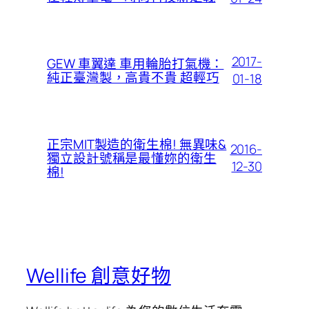
2017-
GEW 車翼達 車用輪胎打氣機：
純正臺灣製，高貴不貴 超輕巧
01-18
正宗MIT製造的衛生棉! 無異味&
2016-
獨立設計號稱是最懂妳的衛生
12-30
棉!
Wellife 創意好物