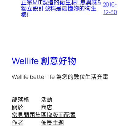
正宗MIT製造的衛生棉! 無異味&
2016-
獨立設計號稱是最懂妳的衛生
12-30
棉!
Wellife 創意好物
Wellife better life 為您的數位生活充電
部落格
活動
關於
商店
常見問題集
區塊版面配置
作者
佈景主題