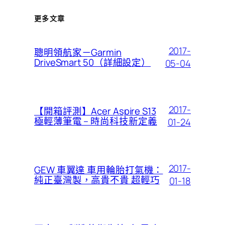
更多文章
2017-
聰明領航家－Garmin
DriveSmart 50（詳細設定）
05-04
2017-
【開箱評測】Acer Aspire S13
極輕薄筆電 – 時尚科技新定義
01-24
2017-
GEW 車翼達 車用輪胎打氣機：
純正臺灣製，高貴不貴 超輕巧
01-18