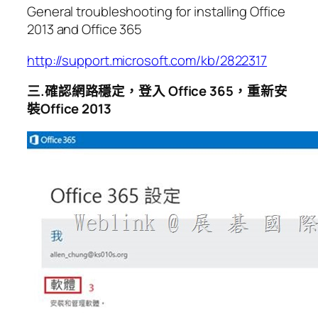
General troubleshooting for installing Office
2013 and Office 365
http://support.microsoft.com/kb/2822317
三.
確認網路穩定，
登入 Office 365，
重新安
裝Office 2013