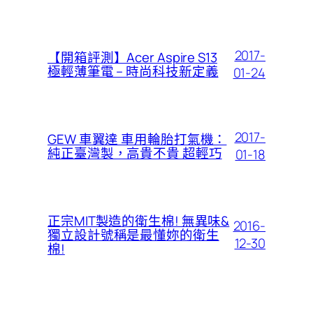
2017-
【開箱評測】Acer Aspire S13
極輕薄筆電 – 時尚科技新定義
01-24
2017-
GEW 車翼達 車用輪胎打氣機：
純正臺灣製，高貴不貴 超輕巧
01-18
正宗MIT製造的衛生棉! 無異味&
2016-
獨立設計號稱是最懂妳的衛生
12-30
棉!