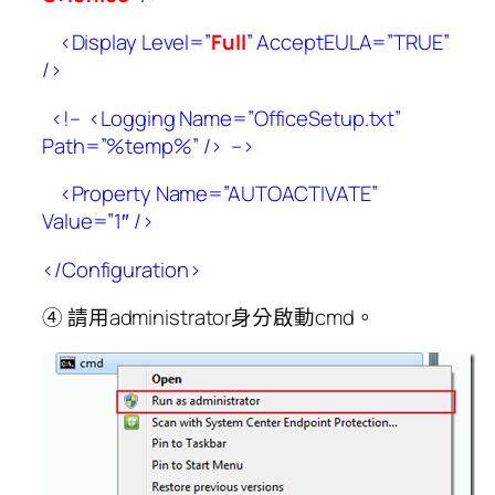
<Display Level=”
Full
” AcceptEULA=”TRUE”
/>
<!– <Logging Name=”OfficeSetup.txt”
Path=”%temp%” /> –>
<Property Name=”AUTOACTIVATE”
Value=”1″ />
</Configuration>
④ 請用administrator身分啟動cmd。