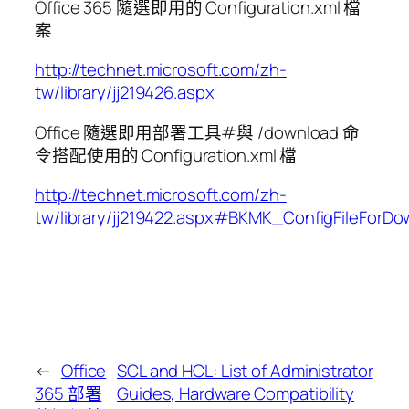
Office 365 隨選即用的 Configuration.xml 檔
案
http://technet.microsoft.com/zh-
tw/library/jj219426.aspx
Office 隨選即用部署工具#與 /download 命
令搭配使用的 Configuration.xml 檔
http://technet.microsoft.com/zh-
tw/library/jj219422.aspx#BKMK_ConfigFileForDo
←
Office
SCL and HCL: List of Administrator
365 部署
Guides, Hardware Compatibility