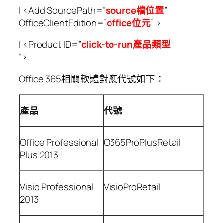
l <Add SourcePath=”
source
檔位置
”
OfficeClientEdition=”
office
位元
” >
l <Product ID=”
click-to-run
產品類型
“>
Office 365相關軟體對應代號如下：
產品
代號
Office Professional
O365ProPlusRetail
Plus 2013
Visio Professional
VisioProRetail
2013