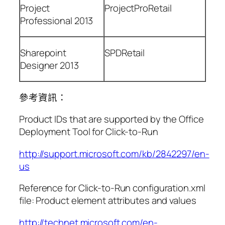
Project
ProjectProRetail
Professional 2013
Sharepoint
SPDRetail
Designer 2013
參考資訊：
Product IDs that are supported by the Office
Deployment Tool for Click-to-Run
http://support.microsoft.com/kb/2842297/en-
us
Reference for Click-to-Run configuration.xml
file: Product element attributes and values
http://technet.microsoft.com/en-