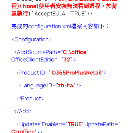
程
)/ None(
使用者安裝無法看到過程，於背
景執行
)
” AcceptEULA=”TRUE” />
完成的configuration.xml檔案內容如下：
<Configuration>
<Add SourcePath=”
C:\office
”
OfficeClientEdition=”
32
” >
<Product ID=”
O365ProPlusRetail
“>
<Language ID=”
zh-tw
” />
</Product>
</Add>
<Updates Enabled=”
TRUE
” UpdatePath=”
C:\office
” />