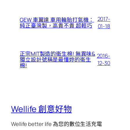
2017-
GEW 車翼達 車用輪胎打氣機：
純正臺灣製，高貴不貴 超輕巧
01-18
正宗MIT製造的衛生棉! 無異味&
2016-
獨立設計號稱是最懂妳的衛生
12-30
棉!
Wellife 創意好物
Wellife better life 為您的數位生活充電