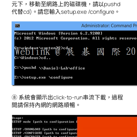
元下，移動至網路上的磁碟機，請以pushd
代替cd)。請您輸入setup.exe /configure。
⑧ 系統會顯示出click-to-run串流下載，過程
間請保持內網的網路順暢。