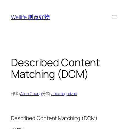
跳
至
Wellife 創意好物
主
要
內
容
Described Content
Matching (DCM)
作者:
Allen Chung
分類:
Uncategorized
Described Content Matching (DCM)