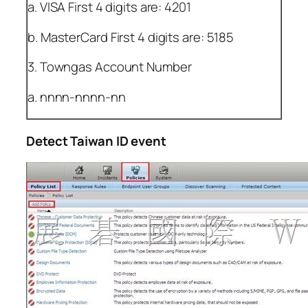
a. VISA First 4 digits are: 4201
b. MasterCard First 4 digits are: 5185
3. Towngas Account Number
a. nnnn-nnnn-nn
Detect Taiwan ID event