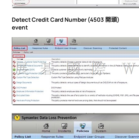
Detect Credit Card Number (4503
開頭)
event