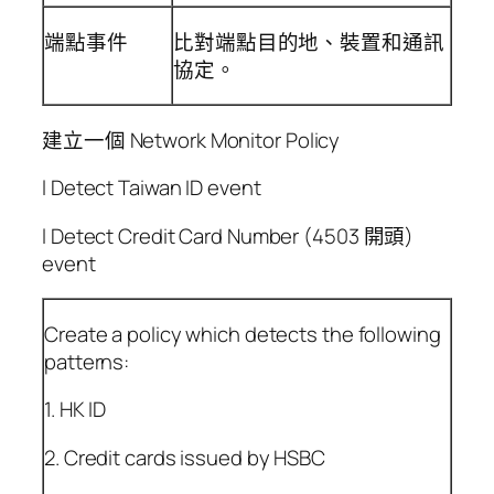
端點事件
比對端點目的地、裝置和通訊
協定。
建立一個 Network Monitor Policy
l Detect Taiwan ID event
l Detect Credit Card Number (4503 開頭)
event
Create a policy which detects the following
patterns:
1. HK ID
2. Credit cards issued by HSBC