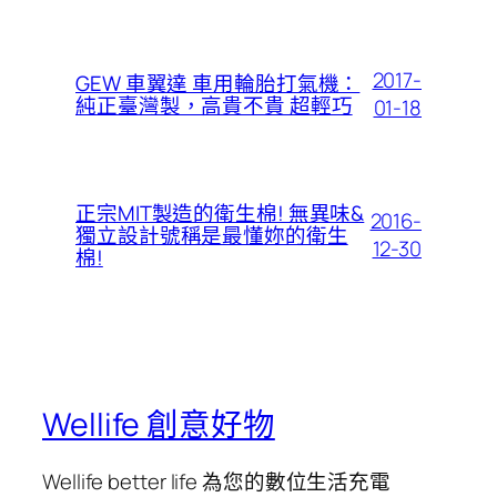
2017-
GEW 車翼達 車用輪胎打氣機：
純正臺灣製，高貴不貴 超輕巧
01-18
正宗MIT製造的衛生棉! 無異味&
2016-
獨立設計號稱是最懂妳的衛生
12-30
棉!
Wellife 創意好物
Wellife better life 為您的數位生活充電