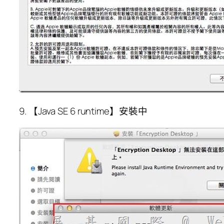
9. 【Java SE 6 runtime】安裝中