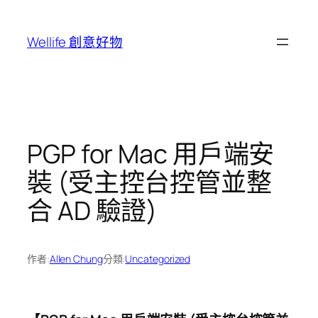
跳
至
Wellife 創意好物
主
要
內
容
PGP for Mac 用戶端安
裝 (受主控台控管並整
合 AD 驗證)
作者:
Allen Chung
分類:
Uncategorized