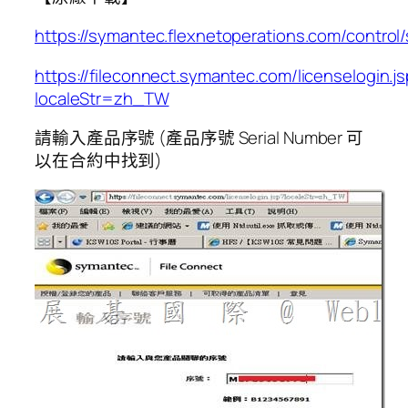
https://symantec.flexnetoperations.com/contr
https://fileconnect.symantec.com/licenselogin.j
localeStr=zh_TW
請輸入產品序號 (產品序號 Serial Number 可
以在合約中找到)