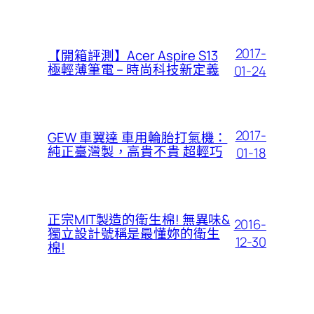
2017-
【開箱評測】Acer Aspire S13
極輕薄筆電 – 時尚科技新定義
01-24
2017-
GEW 車翼達 車用輪胎打氣機：
純正臺灣製，高貴不貴 超輕巧
01-18
正宗MIT製造的衛生棉! 無異味&
2016-
獨立設計號稱是最懂妳的衛生
12-30
棉!