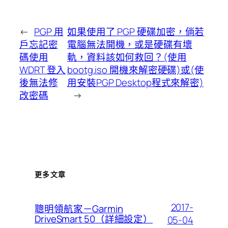
←
PGP 用
如果使用了 PGP 硬碟加密，倘若
戶忘記密
電腦無法開機，或是硬碟有壞
碼使用
軌，資料該如何救回？(使用
WDRT 登入
bootg.iso 開機來解密硬碟)或(使
後無法修
用安裝PGP Desktop程式來解密)
改密碼
→
更多文章
2017-
聰明領航家－Garmin
DriveSmart 50（詳細設定）
05-04