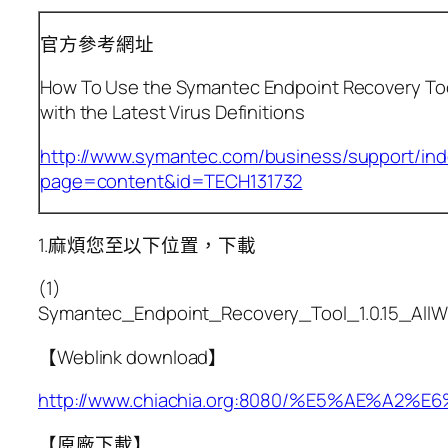
官方參考網址
How To Use the Symantec Endpoint Recovery To
with the Latest Virus Definitions
http://www.symantec.com/business/support/in
page=content&id=TECH131732
1.麻煩您至以下位置，下載
(1)
Symantec_Endpoint_Recovery_Tool_1.0.15_AllW
【Weblink download】
http://www.chiachia.org:8080/%E5%AE%A
【原廠下載】