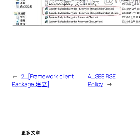
←
2_[Framework client
4_SEE RSE
Package 建立]
Policy
→
更多文章