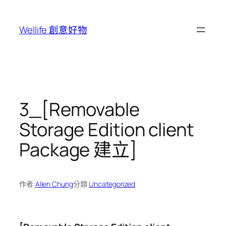
跳
至
Wellife 創意好物
主
要
內
容
3_[Removable
Storage Edition client
Package 建立]
作者:
Allen Chung
分類:
Uncategorized