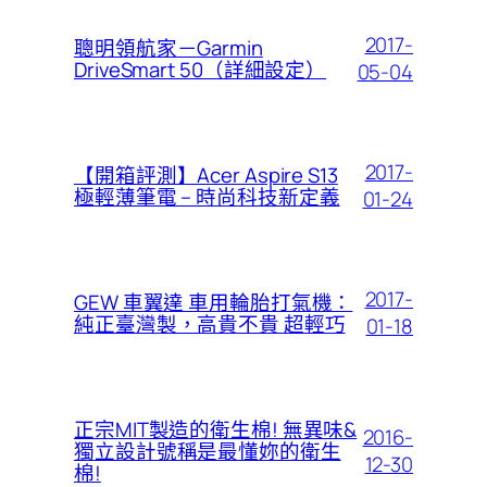
2017-
聰明領航家－Garmin
DriveSmart 50（詳細設定）
05-04
2017-
【開箱評測】Acer Aspire S13
極輕薄筆電 – 時尚科技新定義
01-24
2017-
GEW 車翼達 車用輪胎打氣機：
純正臺灣製，高貴不貴 超輕巧
01-18
正宗MIT製造的衛生棉! 無異味&
2016-
獨立設計號稱是最懂妳的衛生
12-30
棉!