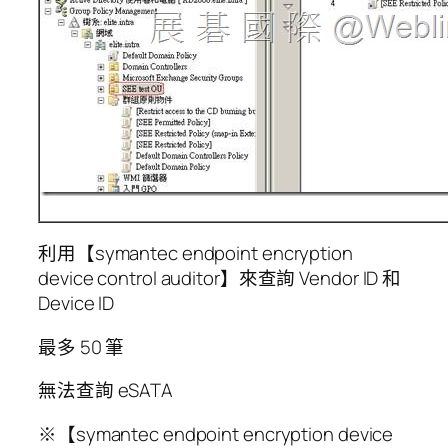
利用【symantec endpoint encryption
device control auditor】來查詢 Vendor ID 和
Device ID
最多 50 筆
無法查詢 eSATA
※【symantec endpoint encryption device