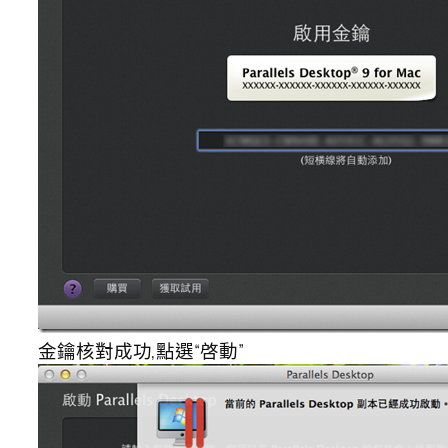
金鑰核對成功,點選“啓動”