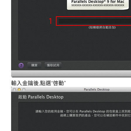
輸入金鑰後,點選“啓動”