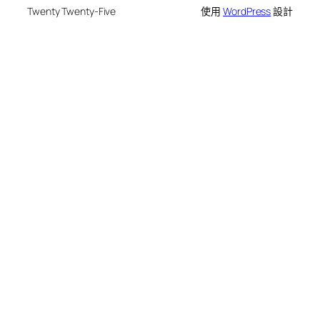
Twenty Twenty-Five
使用
WordPress
設計