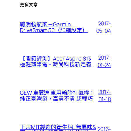
更多文章
2017-
聰明領航家－Garmin
DriveSmart 50（詳細設定）
05-04
2017-
【開箱評測】Acer Aspire S13
極輕薄筆電 – 時尚科技新定義
01-24
2017-
GEW 車翼達 車用輪胎打氣機：
純正臺灣製，高貴不貴 超輕巧
01-18
正宗MIT製造的衛生棉! 無異味&
2016-