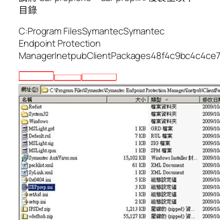
目錄
C:Program FilesSymantecSymantec
Endpoint Protection
ManagerInetpubClientPackages48f4c9bc4c4ce7