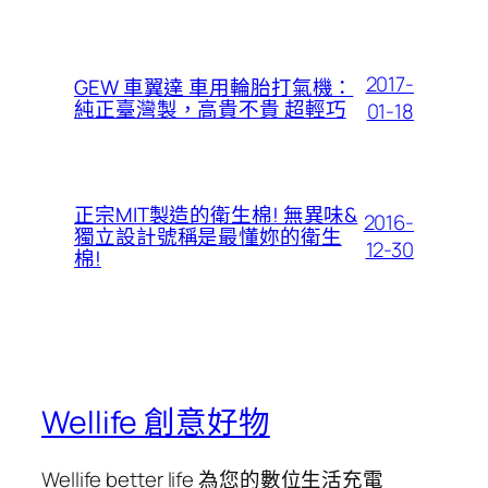
2017-
GEW 車翼達 車用輪胎打氣機：
純正臺灣製，高貴不貴 超輕巧
01-18
正宗MIT製造的衛生棉! 無異味&
2016-
獨立設計號稱是最懂妳的衛生
12-30
棉!
Wellife 創意好物
Wellife better life 為您的數位生活充電