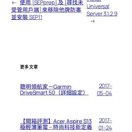
←
使用 [SEPprep] 及 [尋找未
Universal
受管用戶端] 來移除他牌防毒
Server 3.1.2.9
並安裝 SEP11
→
更多文章
2017-
聰明領航家－Garmin
DriveSmart 50（詳細設定）
05-04
2017-
【開箱評測】Acer Aspire S13
極輕薄筆電 – 時尚科技新定義
01-24