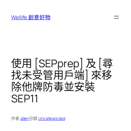
跳
至
Wellife 創意好物
主
要
內
容
使用 [SEPprep] 及 [尋
找未受管用戶端] 來移
除他牌防毒並安裝
SEP11
作者:
allen
分類:
Uncategorized