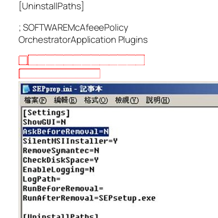
[UninstallPaths]
; SOFTWAREMcAfeeePolicy
OrchestratorApplication Plugins