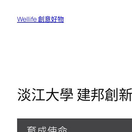
跳
至
Wellife 創意好物
主
要
內
容
淡江大學 建邦創