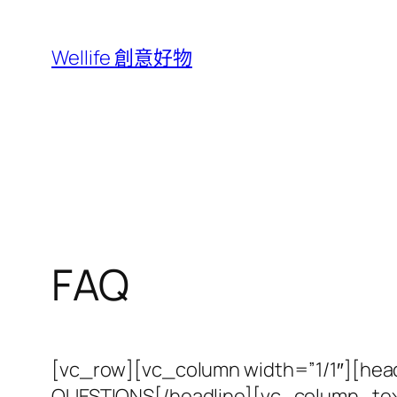
跳
至
Wellife 創意好物
主
要
內
容
FAQ
[vc_row][vc_column width=”1/1″][hea
QUESTIONS[/headline][vc_column_text]A