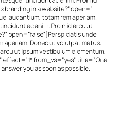
tesque, tincidunt ac enim. Proin id
s branding in a website?” open=”
que laudantium, totam rem aperiam.
incidunt ac enim. Proin id arcu ut
e?” open=”false”]Perspiciatis unde
m aperiam. Donec ut volutpat metus.
id arcu ut ipsum vestibulum elementum.
 effect=”1″ from_vs=”yes” title=”One
 answer you as soon as possible.