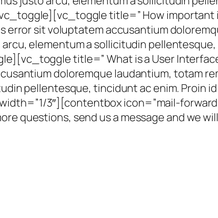
us justo arcu, elementum a sollicitudin pellen
vc_toggle][vc_toggle title=” How important i
tus error sit voluptatem accusantium dolorem
arcu, elementum a sollicitudin pellentesque, t
][vc_toggle title=” What is a User Interfac
 accusantium doloremque laudantium, totam re
tudin pellentesque, tincidunt ac enim. Proin 
idth=”1/3″][contentbox icon=”mail-forward”
ore questions, send us a message and we will