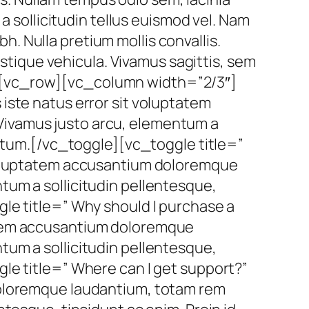
a sollicitudin tellus euismod vel. Nam
bh. Nulla pretium mollis convallis.
istique vehicula. Vivamus sagittis, sem
][vc_row][vc_column width=”2/3″]
iste natus error sit voluptatem
Vivamus justo arcu, elementum a
entum.[/vc_toggle][vc_toggle title=”
 voluptatem accusantium doloremque
tum a sollicitudin pellentesque,
le title=” Why should I purchase a
atem accusantium doloremque
tum a sollicitudin pellentesque,
le title=” Where can I get support?”
doloremque laudantium, totam rem