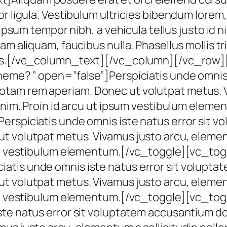
r ligula. Vestibulum ultricies bibendum lorem, 
ipsum tempor nibh, a vehicula tellus justo id ni
am aliquam, faucibus nulla. Phasellus mollis tr
rtis.[/vc_column_text][/vc_column][/vc_row
heme? ” open=”false”]Perspiciatis unde omnis 
tam rem aperiam. Donec ut volutpat metus. 
 enim. Proin id arcu ut ipsum vestibulum elem
Perspiciatis unde omnis iste natus error sit
t volutpat metus. Vivamus justo arcu, elemen
sum vestibulum elementum.[/vc_toggle][vc_togg
atis unde omnis iste natus error sit volupt
t volutpat metus. Vivamus justo arcu, elemen
sum vestibulum elementum.[/vc_toggle][vc_togg
iste natus error sit voluptatem accusantium 