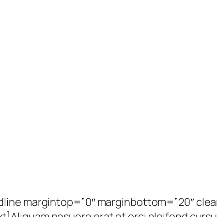
dline margintop=”0″ marginbottom=”20″ cle
liquam posuere erat et orci eleifend cursus