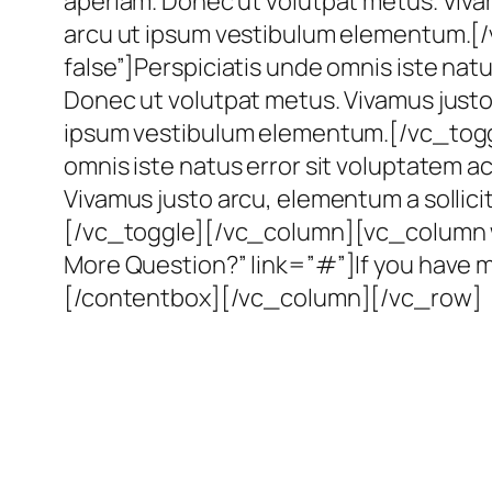
aperiam. Donec ut volutpat metus. Vivam
arcu ut ipsum vestibulum elementum.[/
false”]Perspiciatis unde omnis iste na
Donec ut volutpat metus. Vivamus justo 
ipsum vestibulum elementum.[/vc_toggle
omnis iste natus error sit voluptatem
Vivamus justo arcu, elementum a sollici
[/vc_toggle][/vc_column][vc_column w
More Question?” link=”#”]If you have m
[/contentbox][/vc_column][/vc_row]