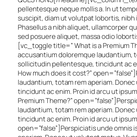
pellentesque neque mollis a. In ut tempo
suscipit, diam ut volutpat lobortis, nibh 
Phasellus a nibh aliquet, ullamcorper qu
sed posuere aliquet, massa odio lobo
[vc_toggle title=” What is a Premium T
accusantium doloremque laudantium, to
sollicitudin pellentesque, tincidunt ac
How much does it cost?” open=”false”]
laudantium, totam rem aperiam. Donec u
tincidunt ac enim. Proin id arcu ut ip
Premium Theme?” open=”false”]Perspici
laudantium, totam rem aperiam. Donec u
tincidunt ac enim. Proin id arcu ut ip
open=”false”]Perspiciatis unde omnis 