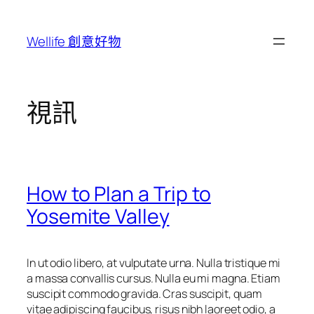
跳
至
Wellife 創意好物
主
要
內
容
視訊
How to Plan a Trip to
Yosemite Valley
In ut odio libero, at vulputate urna. Nulla tristique mi
a massa convallis cursus. Nulla eu mi magna. Etiam
suscipit commodo gravida. Cras suscipit, quam
vitae adipiscing faucibus, risus nibh laoreet odio, a