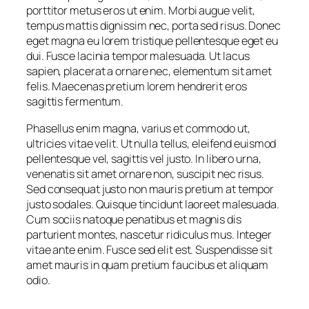
porttitor metus eros ut enim. Morbi augue velit,
tempus mattis dignissim nec, porta sed risus. Donec
eget magna eu lorem tristique pellentesque eget eu
dui. Fusce lacinia tempor malesuada. Ut lacus
sapien, placerat a ornare nec, elementum sit amet
felis. Maecenas pretium lorem hendrerit eros
sagittis fermentum.
Phasellus enim magna, varius et commodo ut,
ultricies vitae velit. Ut nulla tellus, eleifend euismod
pellentesque vel, sagittis vel justo. In libero urna,
venenatis sit amet ornare non, suscipit nec risus.
Sed consequat justo non mauris pretium at tempor
justo sodales. Quisque tincidunt laoreet malesuada.
Cum sociis natoque penatibus et magnis dis
parturient montes, nascetur ridiculus mus. Integer
vitae ante enim. Fusce sed elit est. Suspendisse sit
amet mauris in quam pretium faucibus et aliquam
odio.