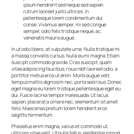
ipsum hendrerit sed neque sed sapien
rutrum laoreet justo ultrices. In
pellentesque lorem condimentum dui
conse. Vivamus semper, mi sed congue
semper, odio felis tristique neque, ac
venenatis mauris augue.
In ut odio libero, at vulputate urna. Nulla tristique mi
a massa convallis cursus. Nulla eu mi magna. Etiam
suscipit commodo gravida. Cras suscipit, quam
vitae adipiscing faucibus, risus nibh laoreet odio, a
porttitor metus eros ut enim. Morbi augue velit,
tempus mattis dignissim nec, porta sed risus. Donec
eget magna eu lorem tristique pellentesque eget eu
dui. Fusce lacinia tempor malesuada. Ut lacus
sapien, placerat a ornare nec, elementum sit amet
felis. Maecenas pretium lorem hendrerit eros
sagittis fermentum.
Phasellus enim magna, varius et commodo ut,
ultricies vitae velit. Ut nulla tellus, eleifend euismod