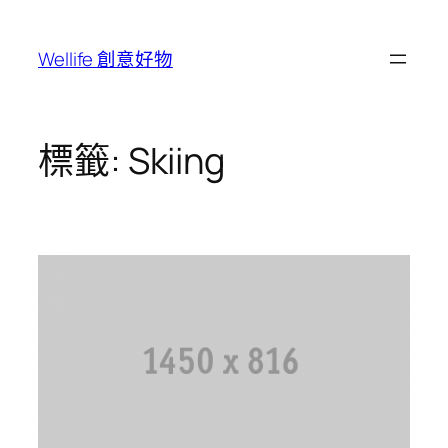
跳
至
Wellife 創意好物
主
要
內
容
標籤:
Skiing