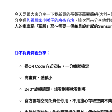
今天要跟大家分享一下我新買的
蛋黃哥萬聖節組
(大誤
分享過
監視我家小嘟仔的魔術方塊
，這次再來分享他們
人的車庫是「聖殿」耶～需要一個兼具設計感的Senso
◎不負責特色分享：
掃QR Code方式安裝，一分鐘就搞定
高畫質、體積小
240°旋轉鏡頭，想看到哪就看到哪
官方雲端空間免費任你用，不用擔心存取空間不夠