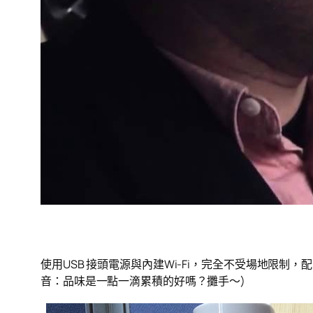
使用USB 接頭電源與內建Wi-Fi，完全不受場地限
音：品味是一點一滴累積的好嗎？攤手～)