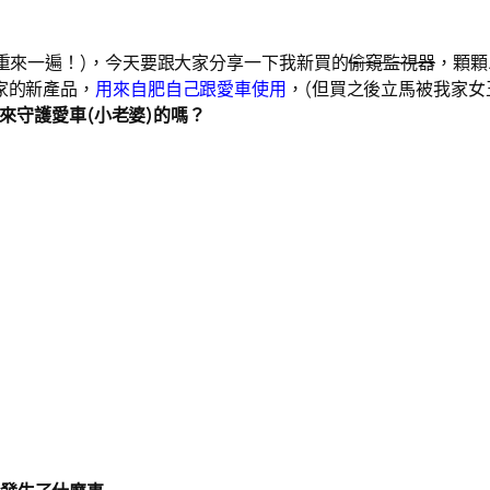
~重來一遍！)，今天要跟大家分享一下我新買的
偷窺監視器
，顆顆
家的新產品，
用來自肥自己跟愛車使用
，(但買之後立馬被我家女
r來守護愛車(小老婆)的嗎？