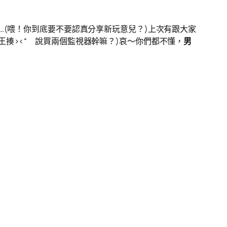
…(喂！你到底要不要認真分享新玩意兒？)上次有跟大家
王揍><“ 說買兩個監視器幹嘛？)哀～你們都不懂，
男