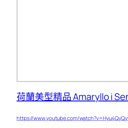
荷蘭美型精品 Amaryllo i S
https://www.youtube.com/watch?v=Hyu4QyQy