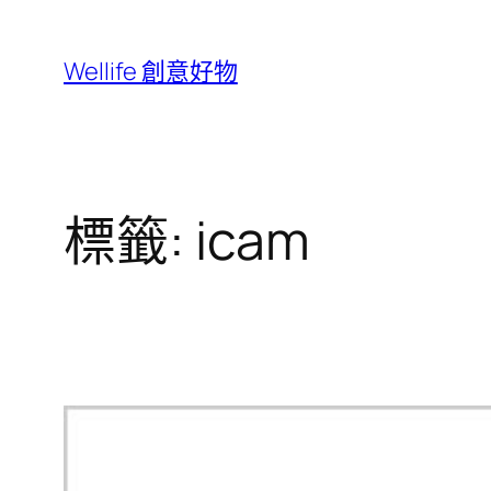
跳
至
Wellife 創意好物
主
要
內
容
標籤:
icam