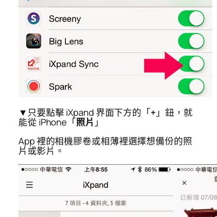
▼只要點擊 iXpand 界面下方的「
+
」鈕，就
能從 iPhone「
照片
」
App 裡的相機膠卷或相薄裡選擇想備份的照
片或影片。