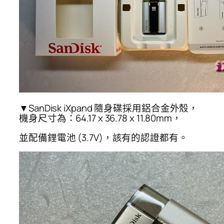
▼SanDisk iXpand 隨身碟採用鋁合金外殼，
機身尺寸為：64.17 x 36.78 x 11.80mm，
並配備鋰電池 (3.7V)，該有的認證都有。