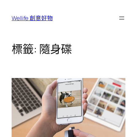
跳
至
Wellife 創意好物
主
要
內
容
標籤:
隨身碟