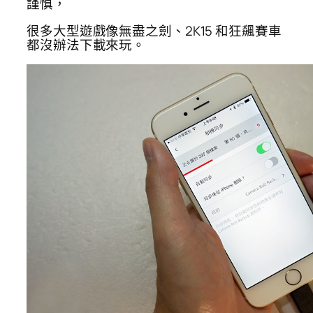
謹慎，
很多大型遊戲像無盡之劍、2K15 和狂飆賽車
都沒辦法下載來玩。