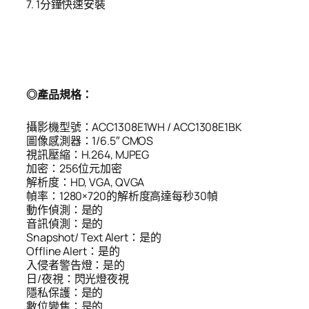
7. 1分鐘快速安裝
◎產品規格：
攝影機型號：ACC1308E1WH / ACC1308E1BK
圖像感測器：1/6.5″ CMOS
視訊壓縮：H.264, MJPEG
加密：256位元加密
解析度：HD, VGA, QVGA
幀率：1280×720的解析度高達每秒30幀
動作偵測：是的
音訊偵測：是的
Snapshot/ Text Alert：是的
Offline Alert：是的
入侵者警告燈：是的
日/夜視：閃光燈夜視
隱私保護：是的
數位變焦：是的