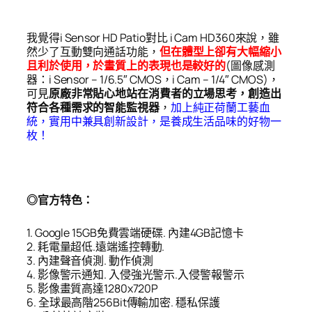
我覺得i Sensor HD Patio對比 i Cam HD360來說，雖
然少了互動雙向通話功能，
但在體型上卻有大幅縮小
且利於使用，於畫質上的表現也是較好的
(圖像感測
器：i Sensor – 1/6.5″ CMOS，i Cam – 1/4″ CMOS)，
可見
原廠非常貼心地站在消費者的立場思考，創造出
符合各種需求的智能監視器
，
加上純正荷蘭工藝血
統，實用中兼具創新設計，是養成生活品味的好物一
枚！
◎官方特色：
1. Google 15GB免費雲端硬碟. 內建4GB記憶卡
2. 耗電量超低.遠端遙控轉動.
3. 內建聲音偵測. 動作偵測
4. 影像警示通知. 入侵強光警示.入侵警報警示
5. 影像畫質高達1280x720P
6. 全球最高階256Bit傳輸加密. 穩私保護