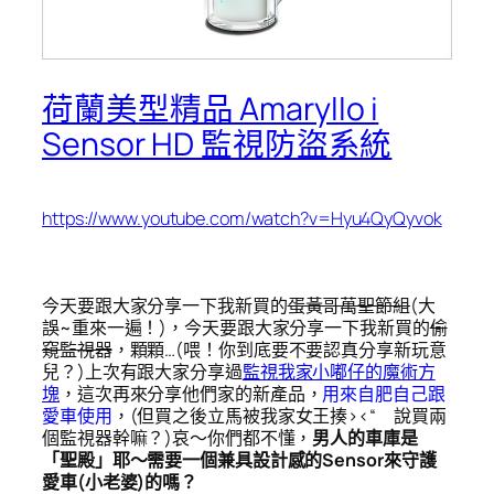
荷蘭美型精品 Amaryllo i
Sensor HD 監視防盜系統
https://www.youtube.com/watch?v=Hyu4QyQyvok
今天要跟大家分享一下我新買的
蛋黃哥萬聖節組
(大
誤~重來一遍！)，今天要跟大家分享一下我新買的
偷
窺監視器
，顆顆…(喂！你到底要不要認真分享新玩意
兒？)上次有跟大家分享過
監視我家小嘟仔的魔術方
塊
，這次再來分享他們家的新產品，
用來自肥自己跟
愛車使用
，(但買之後立馬被我家女王揍><“ 說買兩
個監視器幹嘛？)哀～你們都不懂，
男人的車庫是
「聖殿」耶～需要一個兼具設計感的Sensor來守護
愛車(小老婆)的嗎？