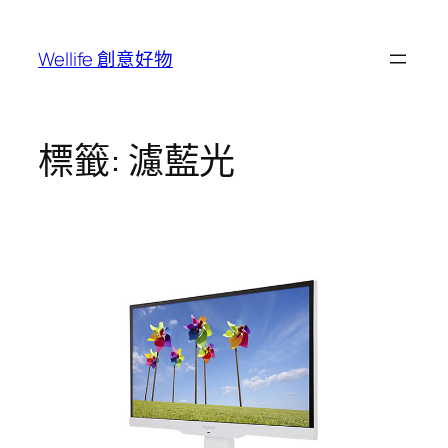
跳
至
Wellife 創意好物
主
要
內
容
標籤:
濾藍光