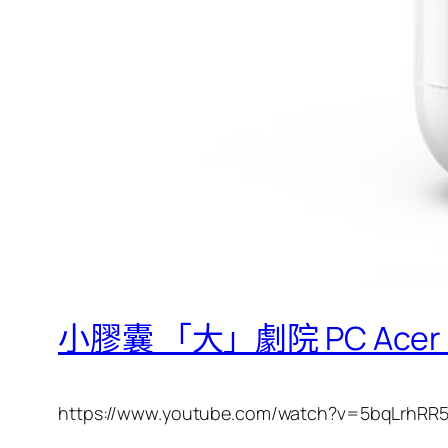
小膠囊 「大」劇院 PC Acer R
https://www.youtube.com/watch?v=5bqLrhRR