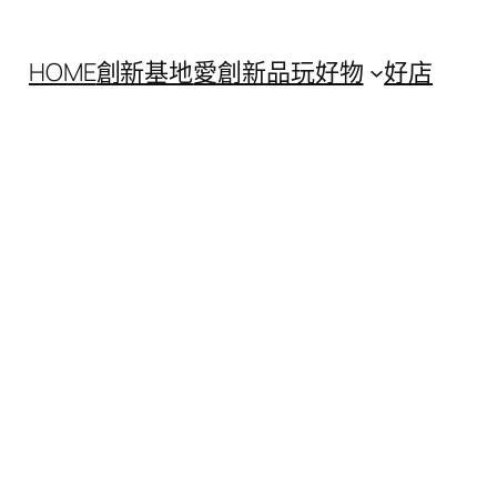
HOME
創新基地
愛創新
品玩好物
好店