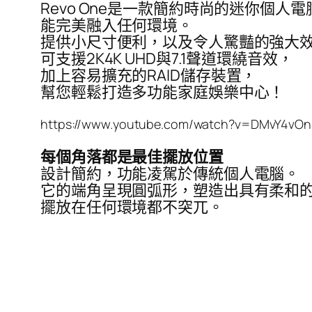
Revo One是一款簡約時尚的迷你個人電
能完美融入任何環境。
提供小尺寸便利，以及令人驚豔的強大
可支援2K4K UHD與7.1聲道環繞音效，
加上容易擴充的RAID儲存裝置，
幫您輕鬆打造多功能家庭娛樂中心！
https://www.youtube.com/watch?v=DMvY4vO
每個角落都是最佳擺放位置
設計簡約，功能凌駕於傳統個人電腦。
它的端角呈現圓弧形，塑造出具有柔和
擺放在任何環境都不突兀。