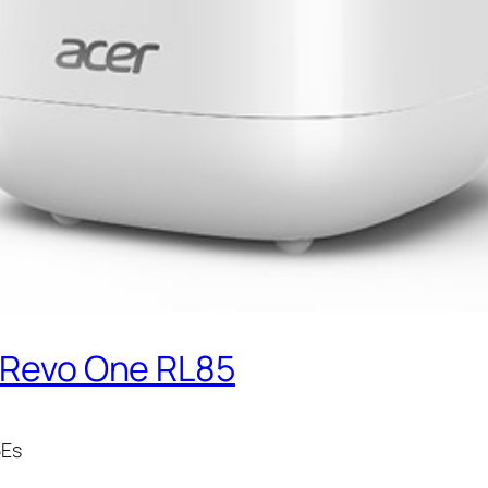
evo One RL85
5Es