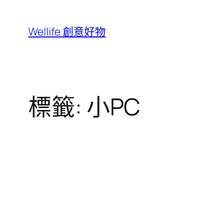
跳
至
Wellife 創意好物
主
要
內
容
標籤:
小PC