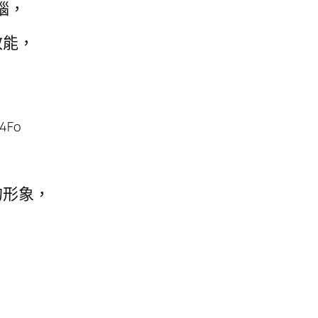
腦，
效能，
n4Fo
的形象，